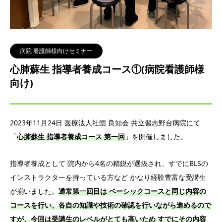
病院 看護師様向けセミナー
心肺蘇生 指導者養成コース①(病院看護師様
向け)
2023年11月24日 医療法人社団 良知会 共立習志野台病院にて
「
心肺蘇生 指導者養成コース 第一回
」を開催しました。
指導者養成として 院内から4名の精鋭が選抜され、すでにBLSの
インストラクターを持っている方など かなり経験豊富な受講生
が揃いました。
通常第一回目は ベーシックコースと同じ内容の
コースを行い、各自の知識や技術の確認を行いながら進めるので
すが、今回は受講生のレベルがとても高いため すでにその内容